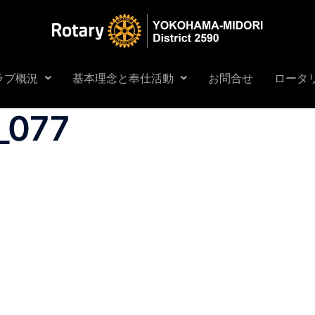
ラブ概況
基本理念と奉仕活動
お問合せ
ロータリ
_077