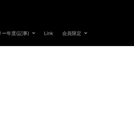
ー年度(記事)
Link
会員限定