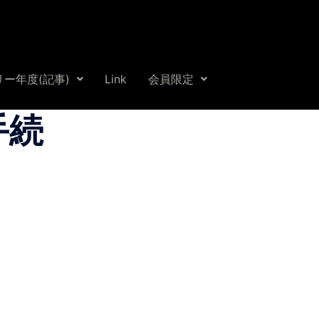
ー年度(記事)
Link
会員限定
_手続