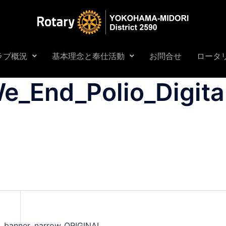
ラブ概況
基本理念と奉仕活動
お問合せ
ロータリ
e_End_Polio_Digita
al_banner_narrow_ORIGINAL