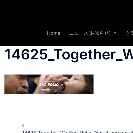
Home
ニュース(お知らせ)
ク
14625_Together_W
14625_Together_We_End_Polio_Digital_horizont