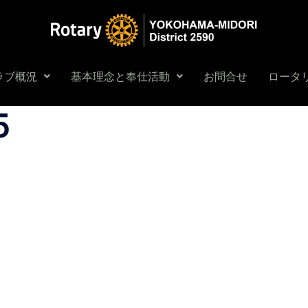
ラブ概況
基本理念と奉仕活動
お問合せ
ロータリ
5