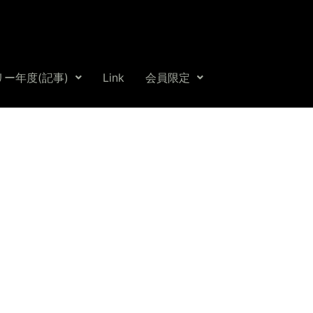
ー年度(記事)
Link
会員限定