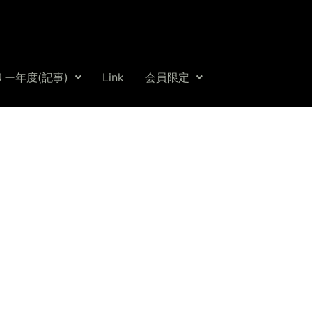
ー年度(記事)
Link
会員限定