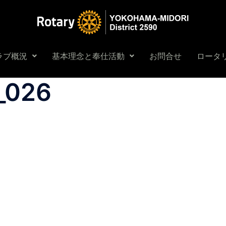
ラブ概況
基本理念と奉仕活動
お問合せ
ロータリ
_026