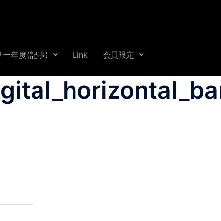
ー年度(記事)
Link
会員限定
ital_horizontal_b