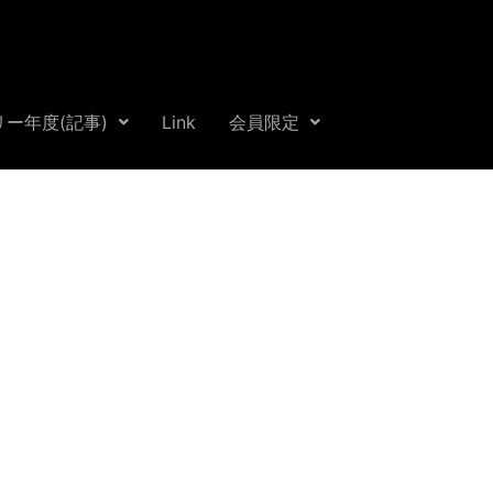
ー年度(記事)
Link
会員限定