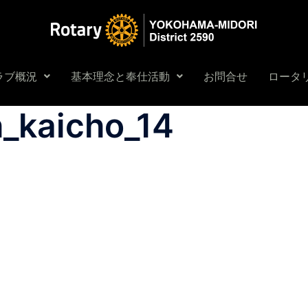
ラブ概況
基本理念と奉仕活動
お問合せ
ロータリ
_kaicho_14