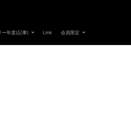
ー年度(記事)
Link
会員限定